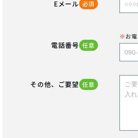
Eメール
必須
お電
電話番号
任意
その他、ご要望
任意