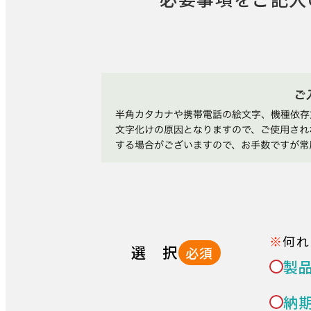
何れ
選 択
必須
製
納