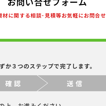
お問い合せフォーム
資材に関する相談･見積等お気軽にお問合
ずか３つのステップで完了します。
確 認
送 信
の上、お進みください。