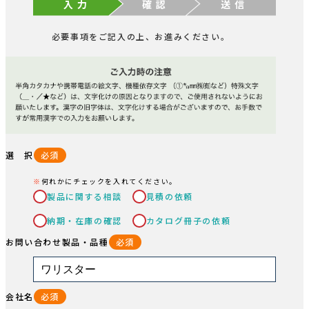
入 力
確 認
送 信
必要事項をご記入の上、お進みください。
選 択
必須
何れかにチェックを入れてください。
製品に関する相談
見積の依頼
納期・在庫の確認
カタログ冊子の依頼
お問い合わせ製品・品種
必須
会社名
必須