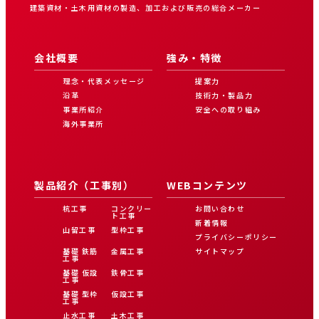
建築資材・土木用資材の製造、加工および販売の総合メーカー
会社概要
強み・特徴
理念・代表メッセージ
提案力
沿革
技術力・製品力
事業所紹介
安全への取り組み
海外事業所
製品紹介（工事別）
WEBコンテンツ
杭工事
コンクリー
お問い合わせ
ト工事
新着情報
山留工事
型枠工事
プライバシーポリシー
基礎 鉄筋
金属工事
サイトマップ
工事
基礎 仮設
鉄骨工事
工事
基礎 型枠
仮設工事
工事
止水工事
土木工事