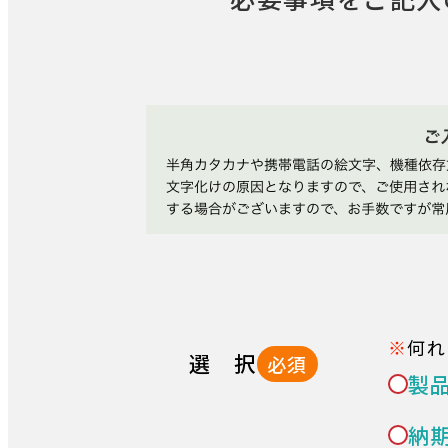
何れ
選 択
必須
製
納