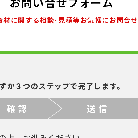
お問い合せフォーム
資材に関する相談･見積等お気軽にお問合
ずか３つのステップで完了します。
確 認
送 信
の上、お進みください。