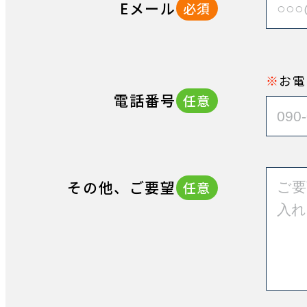
Eメール
必須
お電
電話番号
任意
その他、ご要望
任意