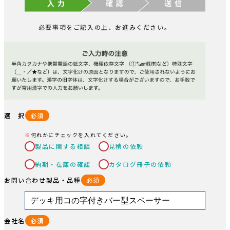
入 力
確 認
送 信
必要事項をご記入の上、お進みください。
選 択
必須
何れかにチェックを入れてください。
製品に関する相談
見積の依頼
納期・在庫の確認
カタログ冊子の依頼
お問い合わせ製品・品種
必須
会社名
必須