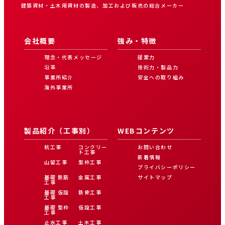
建築資材・土木用資材の製造、加工および販売の総合メーカー
会社概要
強み・特徴
理念・代表メッセージ
提案力
沿革
技術力・製品力
事業所紹介
安全への取り組み
海外事業所
製品紹介（工事別）
WEBコンテンツ
杭工事
コンクリー
お問い合わせ
ト工事
新着情報
山留工事
型枠工事
プライバシーポリシー
基礎 鉄筋
金属工事
サイトマップ
工事
基礎 仮設
鉄骨工事
工事
基礎 型枠
仮設工事
工事
止水工事
土木工事