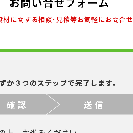
お問い合せフォーム
資材に関する相談･見積等お気軽にお問合
ずか３つのステップで完了します。
確 認
送 信
の上、お進みください。