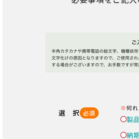
何れ
選 択
必須
製
納