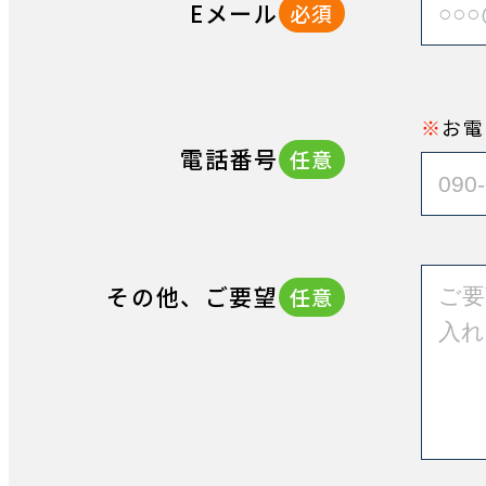
Eメール
必須
お電
電話番号
任意
その他、ご要望
任意