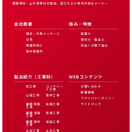
建築資材・土木用資材の製造、加工および販売の総合メーカー
会社概要
強み・特徴
理念・代表メッセージ
提案力
沿革
技術力・製品力
事業所紹介
安全への取り組み
海外事業所
製品紹介（工事別）
WEBコンテンツ
杭工事
コンクリー
お問い合わせ
ト工事
新着情報
山留工事
型枠工事
プライバシーポリシー
基礎 鉄筋
金属工事
サイトマップ
工事
基礎 仮設
鉄骨工事
工事
基礎 型枠
仮設工事
工事
止水工事
土木工事