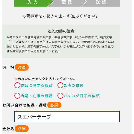
入 力
確 認
送 信
必要事項をご記入の上、お進みください。
選 択
必須
何れかにチェックを入れてください。
製品に関する相談
見積の依頼
納期・在庫の確認
カタログ冊子の依頼
お問い合わせ製品・品種
必須
会社名
必須