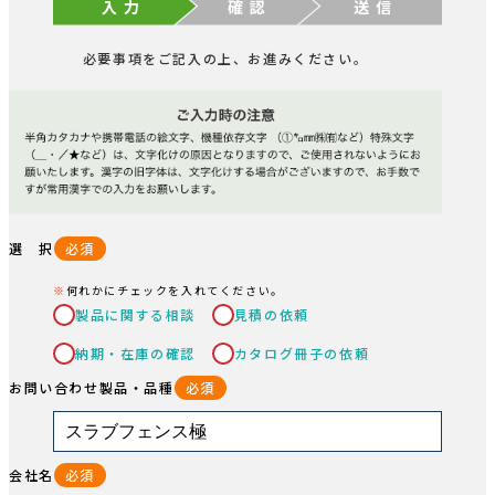
入 力
確 認
送 信
必要事項をご記入の上、お進みください。
選 択
必須
何れかにチェックを入れてください。
製品に関する相談
見積の依頼
納期・在庫の確認
カタログ冊子の依頼
お問い合わせ製品・品種
必須
会社名
必須