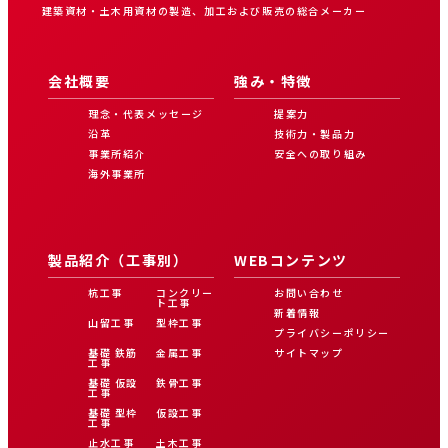
建築資材・土木用資材の製造、加工および販売の総合メーカー
会社概要
強み・特徴
理念・代表メッセージ
提案力
沿革
技術力・製品力
事業所紹介
安全への取り組み
海外事業所
製品紹介（工事別）
WEBコンテンツ
杭工事
コンクリー
お問い合わせ
ト工事
新着情報
山留工事
型枠工事
プライバシーポリシー
基礎 鉄筋
金属工事
サイトマップ
工事
基礎 仮設
鉄骨工事
工事
基礎 型枠
仮設工事
工事
止水工事
土木工事