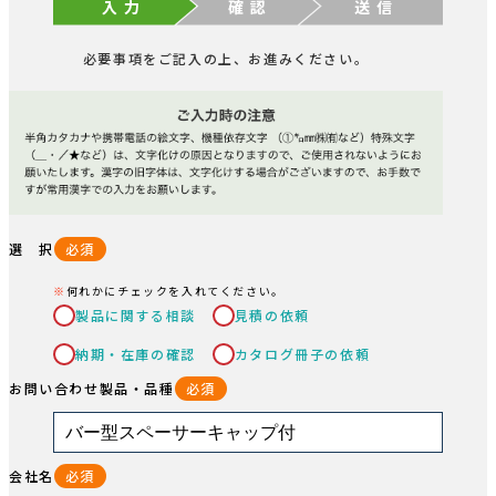
入 力
確 認
送 信
必要事項をご記入の上、お進みください。
選 択
必須
何れかにチェックを入れてください。
製品に関する相談
見積の依頼
納期・在庫の確認
カタログ冊子の依頼
お問い合わせ製品・品種
必須
会社名
必須