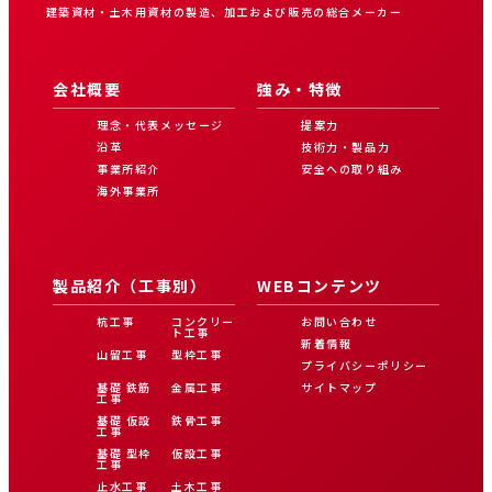
建築資材・土木用資材の製造、加工および販売の総合メーカー
会社概要
強み・特徴
理念・代表メッセージ
提案力
沿革
技術力・製品力
事業所紹介
安全への取り組み
海外事業所
製品紹介（工事別）
WEBコンテンツ
杭工事
コンクリー
お問い合わせ
ト工事
新着情報
山留工事
型枠工事
プライバシーポリシー
基礎 鉄筋
金属工事
サイトマップ
工事
基礎 仮設
鉄骨工事
工事
基礎 型枠
仮設工事
工事
止水工事
土木工事