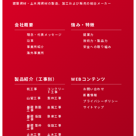
建築資材・土木用資材の製造、加工および販売の総合メーカー
会社概要
強み・特徴
理念・代表メッセージ
提案力
沿革
技術力・製品力
事業所紹介
安全への取り組み
海外事業所
製品紹介（工事別）
WEBコンテンツ
杭工事
コンクリー
お問い合わせ
ト工事
新着情報
山留工事
型枠工事
プライバシーポリシー
基礎 鉄筋
金属工事
サイトマップ
工事
基礎 仮設
鉄骨工事
工事
基礎 型枠
仮設工事
工事
止水工事
土木工事