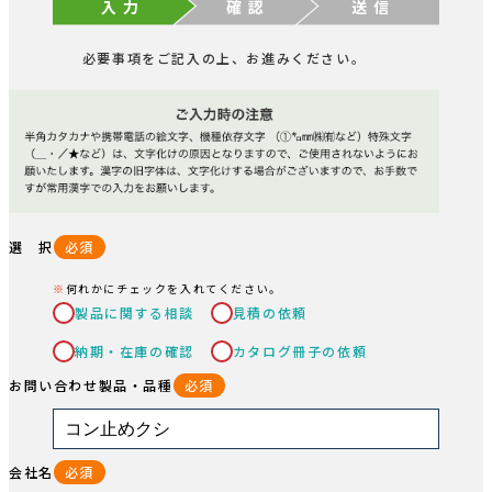
入 力
確 認
送 信
必要事項をご記入の上、お進みください。
選 択
必須
何れかにチェックを入れてください。
製品に関する相談
見積の依頼
納期・在庫の確認
カタログ冊子の依頼
お問い合わせ製品・品種
必須
会社名
必須