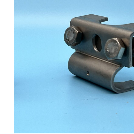
基礎用 高強度せん断補強筋
MAXウエブレンｄ５０
＜P＞
PMスペーサー
スラブ下筋用 キャラメル
Pサイコロ