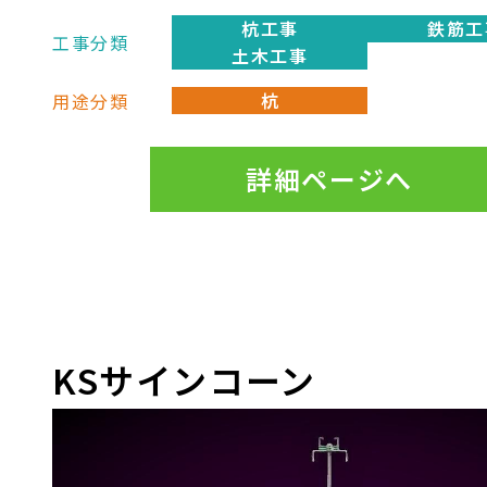
杭工事
鉄筋工
工事分類
土木工事
杭
用途分類
樹脂製 スラブ上下筋兼用
詳細ページへ
PUDスペーサー
＜S＞
上下に位置する梁主筋の段筋
KSサインコーン
間隔を高精度に保持 通称
「エスカン」
S型金物