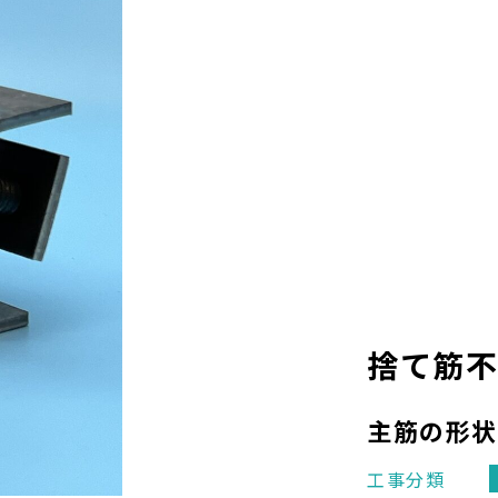
上階用 高強度せん断補強筋
MAXウエブレンｄ４０
Pタワー
捨て筋
PCインサート
主筋の形
工事分類