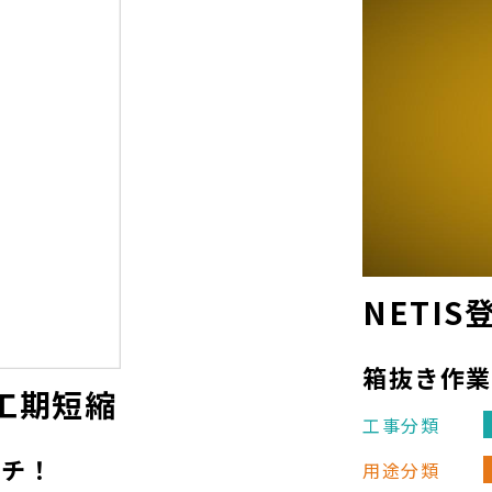
(7.71 MB)
KS鉄筋フック
お申し込みフォームへ
型枠支保工パイプサポート用
スペーサー
NETI
KSサポートベース
箱抜き作
工期短縮
工事分類
ッチ！
用途分類
KSロケット