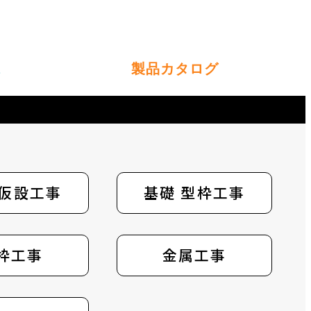
ス
製品カタログ
 仮設工事
型枠
基礎 型枠工事
止水材
枠工事
配管
柱用スペーサー
金属工事