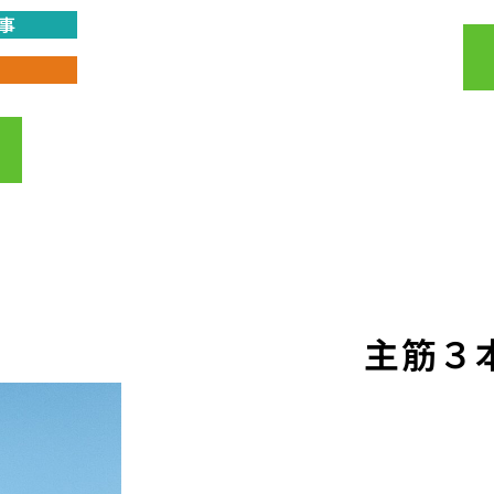
事
土木用 高強度モルタル サイ
コロ
KS高強度スペーサース
ラブ用L型
主筋３