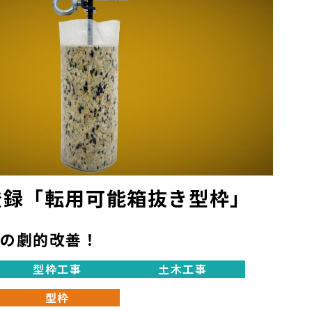
(17.82 MB)
セーフティーロープ取付用治
具
KS安全ロープ受け金具
丘組用 梁筋ジャッキ
S登録「転用可能箱抜き型枠」
KSジャッキ
業の劇的改善！
型枠工事
土木工事
型枠
土木用 高強度モルタルスペー