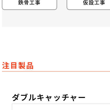
梁用スペーサー
鉄骨工事
壁用スペーサ
仮設工事
＜B＞
アンカー
インサート
埋込溶接用アンカー
BL４型タイプ
＜C＞
注目製品
コンクリート充填鋼管構造
（CFT造）
CFT蒸気栓
ダブルキャッチャー
＜K＞
製品カタログ Vol.105D