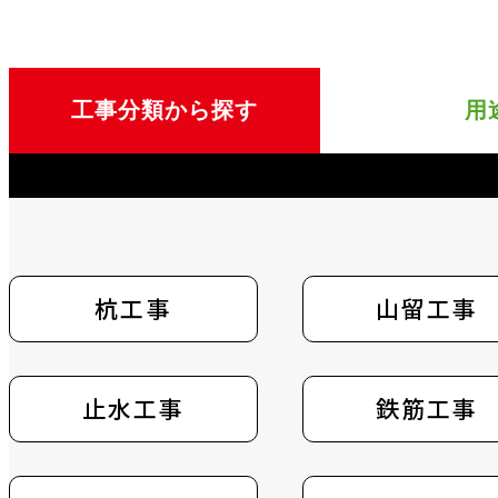
工事分類から
探す
用
杭工事
杭
山留工事
山留
＜A＞
止水工事
仮設
鉄筋工事
開口補強
溶接用 埋込アンカー
ALCアンカー