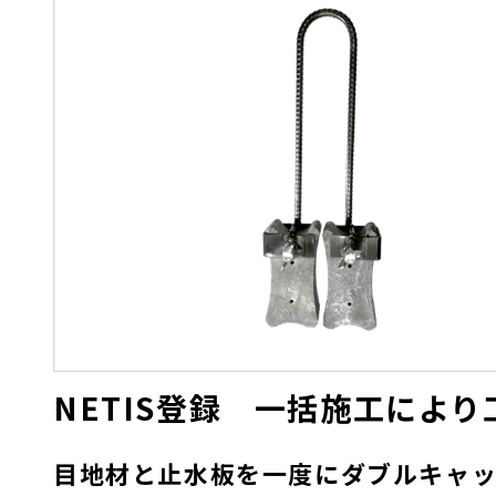
(17.49 MB)
重機の可動範囲内の立ち入り
禁止区域設定
KSサインコーン
※
支柱固定用金具
ＫＳ単管キャッチ
NETIS登録 一括施工により
目地材と止水板を一度にダブルキャ
躯体に異物が残らない人通孔