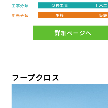
管
型枠工事
土木工
工事分類
KS人通孔
型枠
仮設
用途分類
詳細ページへ
土木用 高強度モルタル サイ
コロ
KS高強度スペーサース
ラブ用
フープクロス
＜M＞