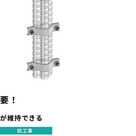
壁 柱 梁側面の横かぶりを保
持
Pドーナツ兼用型
不要！
状が維持できる
壁 柱 梁側面の横かぶりを保
持
杭工事
Pドーナツ