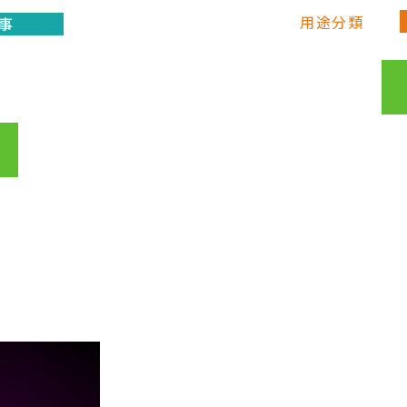
用途分類
事
杭 横かぶり用スペーサー
SPスペーサー