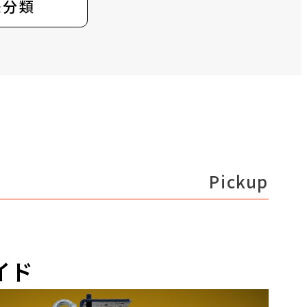
未分類
断熱材
耐震スリット
工具
未分類
Pickup
イド
KSクルリン施工の手引書