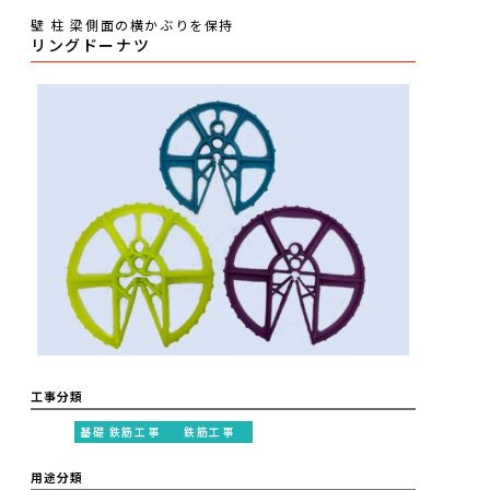
壁 柱 梁側面の横かぶりを保持
リングドーナツ
工事分類
基礎 鉄筋工事
鉄筋工事
用途分類