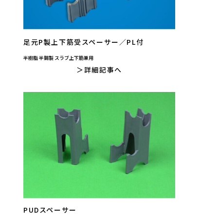
足元P製上下筋受スペーサー／PL付
半樹脂 半鋼製 スラブ上下筋兼用
詳細記事へ
PUDスペーサー