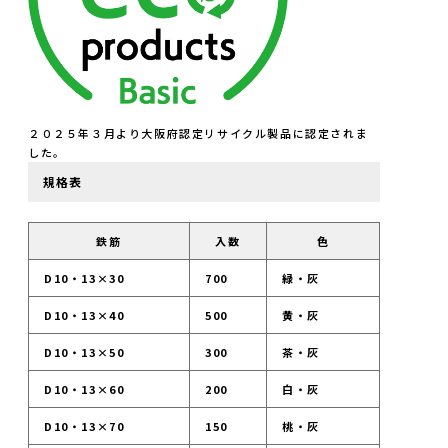
２０２５年３月より大阪府認定リサイクル製品に認定されま
した。
規格表
鉄筋
入数
色
D10・13×30
700
緑・灰
D10・13×40
500
黄・灰
D10・13×50
300
茶・灰
D10・13×60
200
白・灰
D10・13×70
150
桃・灰