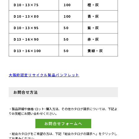
D10・13×75
100
橙・灰
D10・13×80
100
青・灰
D10・13×95
50
紫・灰
D13・16×90
50
赤・灰
D13・16×100
50
黄緑・灰
大阪府認定リサイクル製品パンフレット
お問合せ方法
・製品詳細や価格･ロット･購入方法、その他カタログ請求については、下記よ
りお気軽にお問い合わせください。
お問合せフォームへ
・総合カタログをご希望の方は、下記「総合カタログの請求へ」をクリックし
てお進みください。