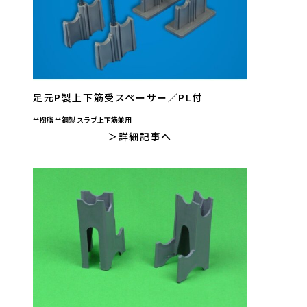
足元P製上下筋受スペーサー／PL付
半樹脂 半鋼製 スラブ上下筋兼用
詳細記事へ