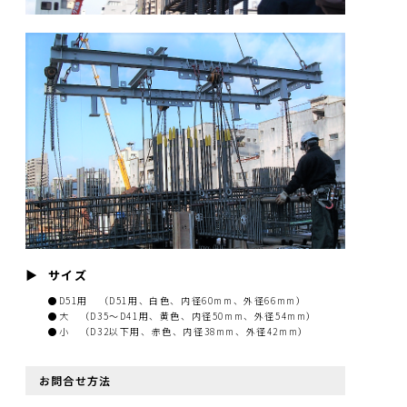
サイズ
●D51用 （D51用、白色、内径60mm、外径66mm）
●大 （D35〜D41用、黄色、内径50mm、外径54mm）
●小 （D32以下用、赤色、内径38mm、外径42mm）
お問合せ方法