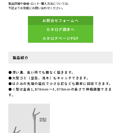
製品詳細や価格･ロット･購入方法については、
下記よりお気軽にお問い合わせください。
お問合せフォームへ
カタログ請求へ
カタログページPDF
製品紹介
●深い溝、高い所でも難なく届きます。
●大型ゴミ（空缶、浅木）もキャッチできます。
●はさみの先端の磁石で小さな釘なども簡単に回収できます。
●Ⅱ型は全長1,870mm～3,070mmの長さで伸縮調整できま
す。