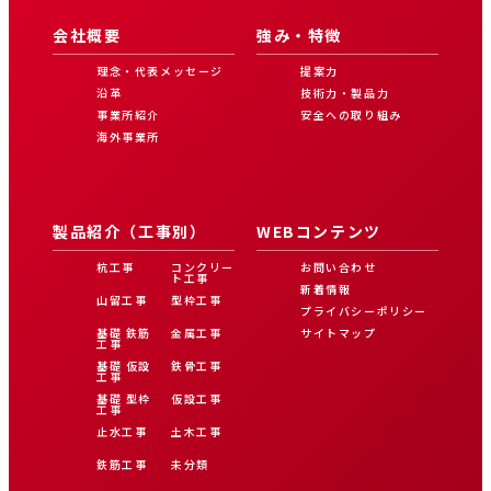
会社概要
強み・特徴
理念・代表メッセージ
提案力
沿革
技術力・製品力
事業所紹介
安全への取り組み
海外事業所
製品紹介（工事別）
WEBコンテンツ
杭工事
コンクリー
お問い合わせ
ト工事
新着情報
山留工事
型枠工事
プライバシーポリシー
基礎 鉄筋
金属工事
サイトマップ
工事
基礎 仮設
鉄骨工事
工事
基礎 型枠
仮設工事
工事
止水工事
土木工事
鉄筋工事
未分類