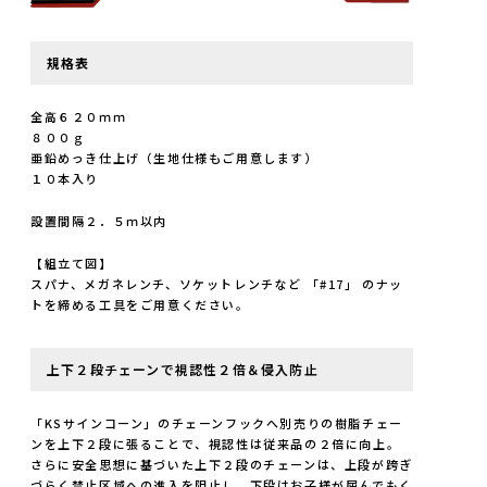
規格表
全高６２０ｍｍ
８００ｇ
亜鉛めっき仕上げ（生地仕様もご用意します）
１０本入り
設置間隔２．５ｍ以内
【組立て図】
スパナ、メガネレンチ、ソケットレンチなど 「#17」 のナッ
トを締める工具をご用意ください。
上下２段チェーンで視認性２倍＆侵入防止
「KSサインコーン」のチェーンフックへ別売りの樹脂チェー
ンを上下２段に張ることで、視認性は従来品の２倍に向上。
さらに安全思想に基づいた上下２段のチェーンは、上段が跨ぎ
づらく禁止区域への進入を阻止し、下段はお子様が屈んでもく