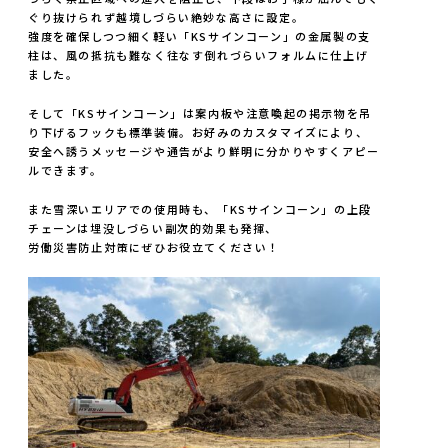
ぐり抜けられず越境しづらい絶妙な高さに設定。
強度を確保しつつ細く軽い「KSサインコーン」の金属製の支
柱は、風の抵抗も難なく往なす倒れづらいフォルムに仕上げ
ました。
そして「KSサインコーン」は案内板や注意喚起の掲示物を吊
り下げるフックも標準装備。お好みのカスタマイズにより、
安全へ誘うメッセージや通告がより鮮明に分かりやすくアピー
ルできます。
また雪深いエリアでの使用時も、「KSサインコーン」の上段
チェーンは埋没しづらい副次的効果も発揮、
労働災害防止対策にぜひお役立てください！