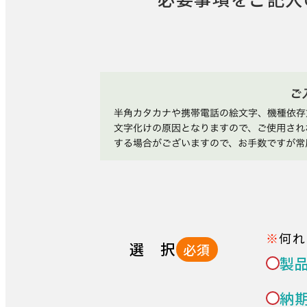
何れ
選 択
必須
製
納