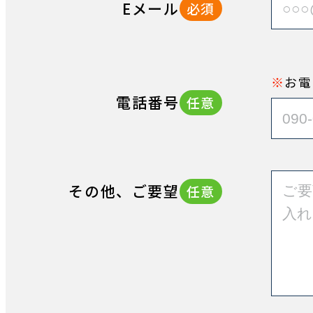
Eメール
必須
お電
電話番号
任意
その他、ご要望
任意