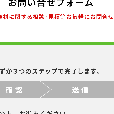
お問い合せフォーム
資材に関する相談･見積等お気軽にお問合
ずか３つのステップで完了します。
確 認
送 信
の上、お進みください。