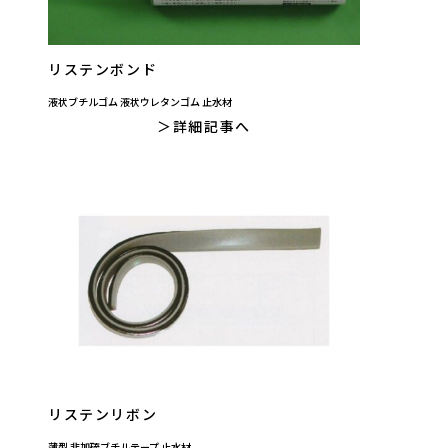
リステンボンド
液状ブチルゴム 液状ウレタンゴム 止水材
詳細記事へ
リステンリボン
薄型 非加硫ブチルテープ 止水材