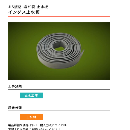
JIS規格 塩ビ製 止水板
インダス止水板
工事分類
止水工事
用途分類
止水材
製品詳細や価格･ロット･購入方法については、
下記よりお気軽にお問い合わせください。