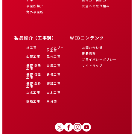
事業所紹介
安全への取り組み
海外事業所
製品紹介（工事別）
WEBコンテンツ
杭工事
コンクリー
お問い合わせ
ト工事
新着情報
山留工事
型枠工事
プライバシーポリシー
基礎 鉄筋
金属工事
サイトマップ
工事
基礎 仮設
鉄骨工事
工事
基礎 型枠
仮設工事
工事
止水工事
土木工事
鉄筋工事
未分類