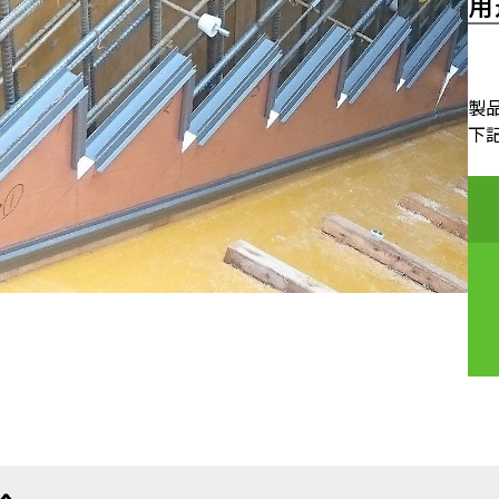
用
製
下