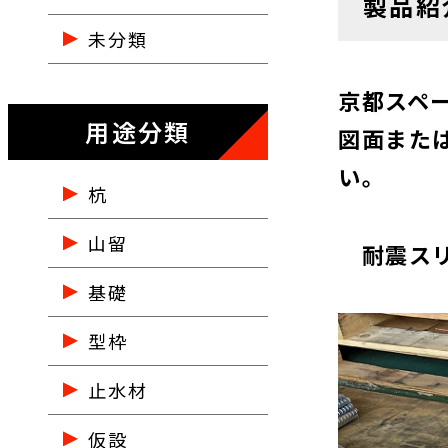
製品紹
未分類
京都スペ
用途分類
図面また
い。
杭
山留
耐震スリ
基礎
型枠
止水材
仮設