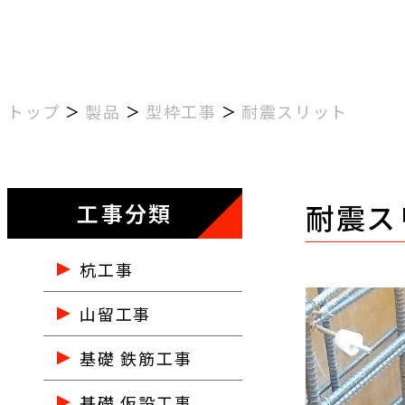
トップ
製品
型枠工事
耐震スリット
耐震ス
工事分類
杭工事
山留工事
基礎 鉄筋工事
基礎 仮設工事