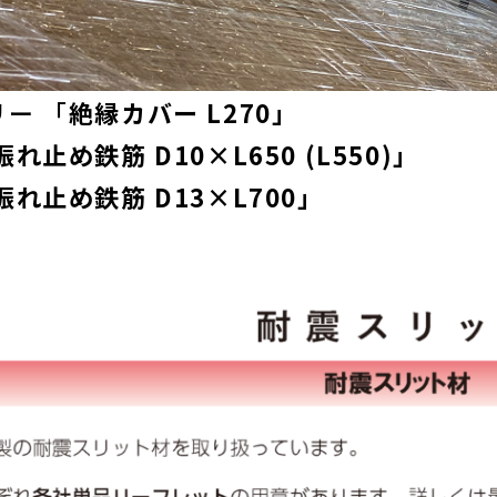
ー 「
絶縁カバー L270」
れ止め鉄筋 D10×L650 (L550)」
振れ止め鉄筋 D13×L700」