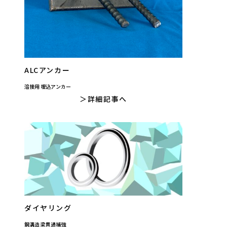
ALCアンカー
溶接用 埋込アンカー
詳細記事へ
ダイヤリング
鋼溝造 梁貫通補強