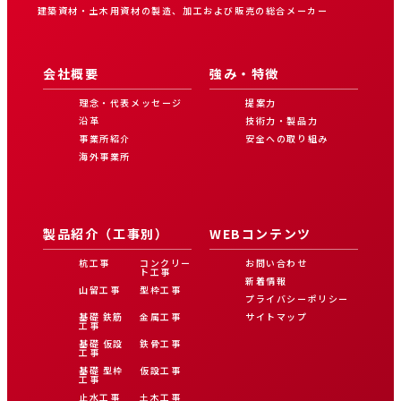
建築資材・土木用資材の製造、加工および販売の総合メーカー
会社概要
強み・特徴
理念・代表メッセージ
提案力
沿革
技術力・製品力
事業所紹介
安全への取り組み
海外事業所
製品紹介（工事別）
WEBコンテンツ
杭工事
コンクリー
お問い合わせ
ト工事
新着情報
山留工事
型枠工事
プライバシーポリシー
基礎 鉄筋
金属工事
サイトマップ
工事
基礎 仮設
鉄骨工事
工事
基礎 型枠
仮設工事
工事
止水工事
土木工事