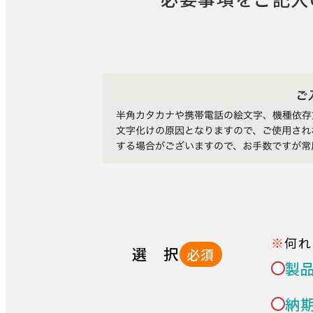
何れ
選 択
必須
製
納