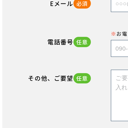
Eメール
必須
お電
電話番号
任意
その他、ご要望
任意