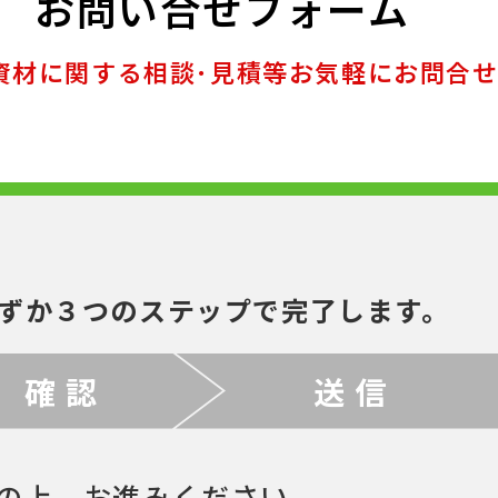
お問い合せフォーム
資材に関する相談･見積等お気軽にお問合
ずか３つのステップで完了します。
確 認
送 信
の上、お進みください。