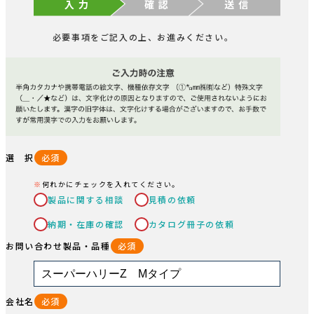
入 力
確 認
送 信
必要事項をご記入の上、お進みください。
選 択
必須
何れかにチェックを入れてください。
製品に関する相談
見積の依頼
納期・在庫の確認
カタログ冊子の依頼
お問い合わせ製品・品種
必須
会社名
必須