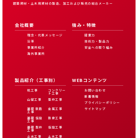
建築資材・土木用資材の製造、加工および販売の総合メーカー
会社概要
強み・特徴
理念・代表メッセージ
提案力
沿革
技術力・製品力
事業所紹介
安全への取り組み
海外事業所
製品紹介（工事別）
WEBコンテンツ
杭工事
コンクリー
お問い合わせ
ト工事
新着情報
山留工事
型枠工事
プライバシーポリシー
基礎 鉄筋
金属工事
サイトマップ
工事
基礎 仮設
鉄骨工事
工事
基礎 型枠
仮設工事
工事
止水工事
土木工事