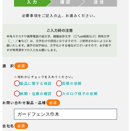
入 力
確 認
送 信
必要事項をご記入の上、お進みください。
選 択
必須
何れかにチェックを入れてください。
製品に関する相談
見積の依頼
納期・在庫の確認
カタログ冊子の依頼
お問い合わせ製品・品種
必須
会社名
必須