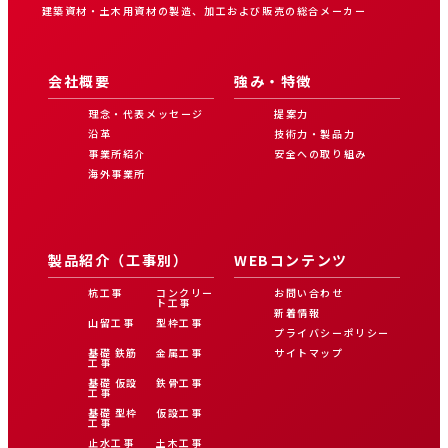
建築資材・土木用資材の製造、加工および販売の総合メーカー
会社概要
強み・特徴
理念・代表メッセージ
提案力
沿革
技術力・製品力
事業所紹介
安全への取り組み
海外事業所
製品紹介（工事別）
WEBコンテンツ
杭工事
コンクリー
お問い合わせ
ト工事
新着情報
山留工事
型枠工事
プライバシーポリシー
基礎 鉄筋
金属工事
サイトマップ
工事
基礎 仮設
鉄骨工事
工事
基礎 型枠
仮設工事
工事
止水工事
土木工事