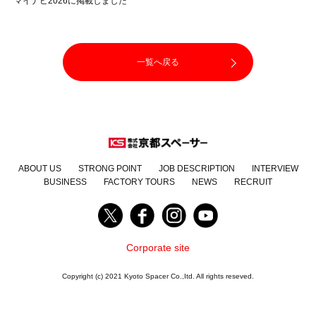
マイナビ2026
に掲載しました
一覧へ戻る
ABOUT US
STRONG POINT
JOB DESCRIPTION
INTERVIEW
BUSINESS
FACTORY TOURS
NEWS
RECRUIT
Corporate site
Copyright (c) 2021 Kyoto Spacer Co.,Itd. All rights reseved.